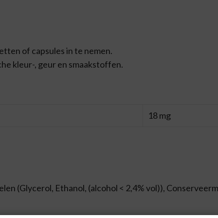
tten of capsules in te nemen.
sche kleur-, geur en smaakstoffen.
18 mg
len (Glycerol, Ethanol, (alcohol < 2,4% vol)), Conserveerm