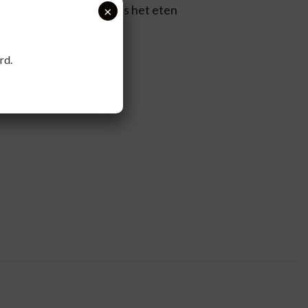
p. Bij voorkeur tijdens het eten
×
rd.
idelijkheden.