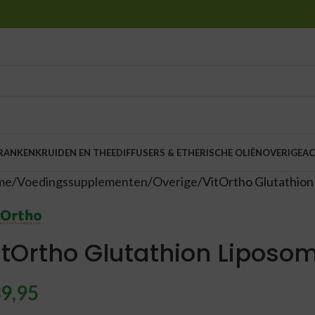
DRANKEN
KRUIDEN EN THEE
DIFFUSERS & ETHERISCHE OLIËN
OVERIGE
AC
me
Voedingssupplementen
Overige
VitOrtho Glutathion
itOrtho Glutathion Liposo
9,95