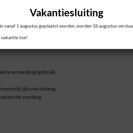
n onverdund innemen of toevoegen aan water of vruchtensa
Vakantiesluiting
die vanaf 1 augustus geplaatst worden, worden 18 augustus verstuu
 bij zwangerschap, borstvoeding, medicijngebruik of ondu
 vakantie toe!
gebruiken.
iekte en medicijngebruik.
.
ensstijl zijn van belang.
varieerde voeding.