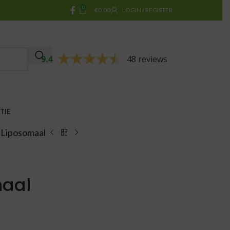
0
€
0,00
LOGIN / REGISTER
9.4
48 reviews
TIE
 Liposomaal
maal