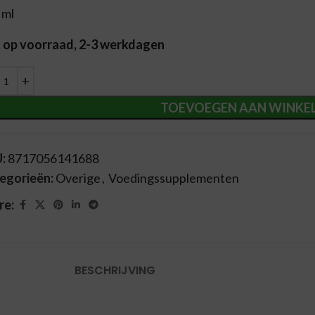
 ml
t op voorraad, 2-3 werkdagen
ernative:
TOEVOEGEN AAN WINKE
U:
8717056141688
egorieën:
Overige
,
Voedingssupplementen
re:
BESCHRIJVING