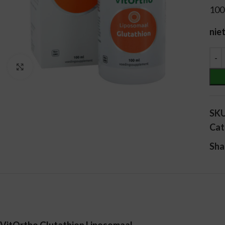
100
nie
Alt
Vergroten
SK
Cat
Sha