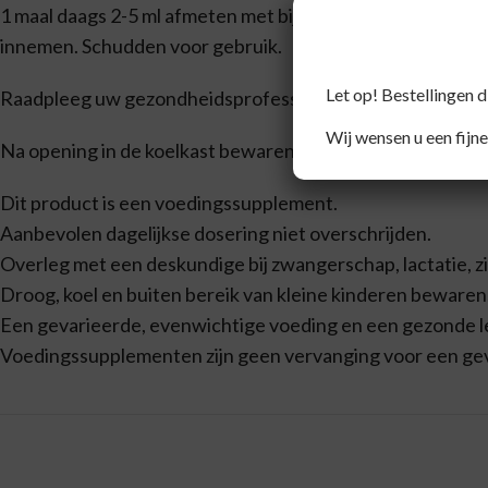
1 maal daags 2-5 ml afmeten met bijgevoegde maatlepel e
innemen. Schudden voor gebruik.
Let op! Bestellingen 
Raadpleeg uw gezondheidsprofessional, arts of apotheker
Wij wensen u een fijne
Na opening in de koelkast bewaren en binnen 2 maanden 
Dit product is een voedingssupplement.
Aanbevolen dagelijkse dosering niet overschrijden.
Overleg met een deskundige bij zwangerschap, lactatie, z
Droog, koel en buiten bereik van kleine kinderen bewaren
Een gevarieerde, evenwichtige voeding en een gezonde lev
Voedingssupplementen zijn geen vervanging voor een ge