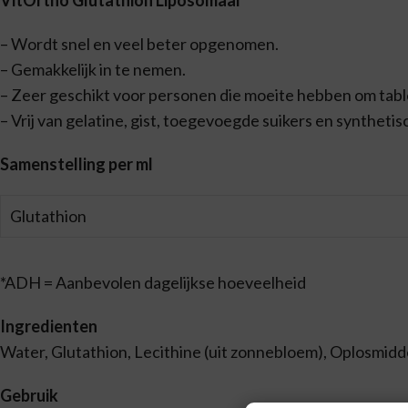
VitOrtho Glutathion Liposomaal
– Wordt snel en veel beter opgenomen.
– Gemakkelijk in te nemen.
– Zeer geschikt voor personen die moeite hebben om table
– Vrij van gelatine, gist, toegevoegde suikers en syntheti
Samenstelling per ml
Glutathion
*ADH = Aanbevolen dagelijkse hoeveelheid
Ingredienten
Water, Glutathion, Lecithine (uit zonnebloem), Oplosmidde
Gebruik