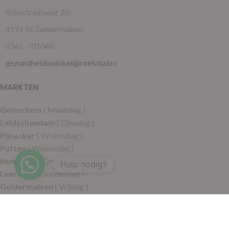
Rijksstraatweg 20
4191 SE Geldermalsen
0345-701046
gezondheidswinkel@roelvital.nl
MARKTEN
Gorinchem
( Maandag )
Leidschendam
( Dinsdag )
Pijnacker
( Woensdag )
Putten
( Woensdag )
Nunspeet
( Donderdag )
Hulp nodig?
Leerdam
( Donderdag )
Geldermalsen
( Vrijdag )
SITEMAP