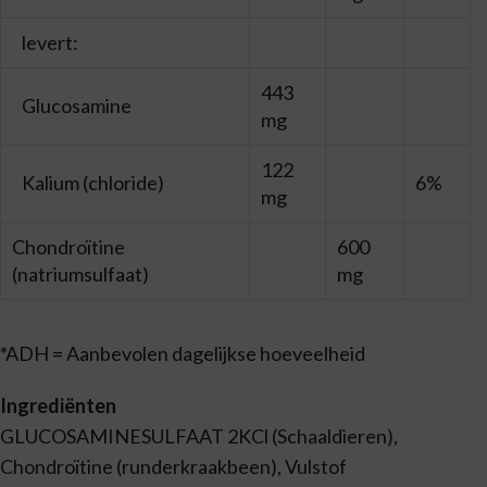
levert:
443
Glucosamine
mg
122
Kalium (chloride)
6%
mg
Chondroïtine
600
(natriumsulfaat)
mg
*ADH = Aanbevolen dagelijkse hoeveelheid
Ingrediënten
GLUCOSAMINESULFAAT 2KCl (Schaaldieren),
Chondroïtine (runderkraakbeen), Vulstof