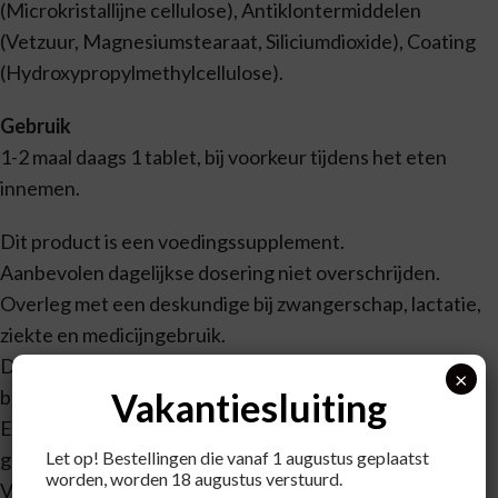
(Microkristallijne cellulose), Antiklontermiddelen
(Vetzuur, Magnesiumstearaat, Siliciumdioxide), Coating
(Hydroxypropylmethylcellulose).
Gebruik
1-2 maal daags 1 tablet, bij voorkeur tijdens het eten
innemen.
Dit product is een voedingssupplement.
Aanbevolen dagelijkse dosering niet overschrijden.
Overleg met een deskundige bij zwangerschap, lactatie,
ziekte en medicijngebruik.
Droog, koel en buiten bereik van kleine kinderen
×
bewaren.
Vakantiesluiting
Een gevarieerde, evenwichtige voeding en een
gezonde levensstijl zijn van belang.
Let op! Bestellingen die vanaf 1 augustus geplaatst
worden, worden 18 augustus verstuurd.
Voedingssupplementen zijn geen vervanging voor een