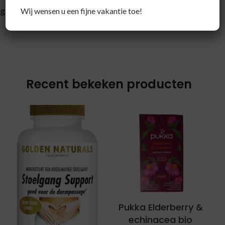
gevarieerde voeding.
Wij wensen u een fijne vakantie toe!
Recent bekeken producten
Pukka Elderberry &
echinacea bio