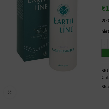
€
1
200
nie
Alt
SK
Cat
Sha
Vergroten