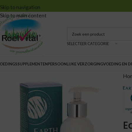
Skip to navigation
Skip to main content
SELECTEER CATEGORIE
OEDINGSSUPPLEMENTEN
PERSOONLIJKE VERZORGING
VOEDING EN 
Ho
E