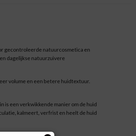
oor gecontroleerde natuurcosmetica en
een dagelijkse natuurzuivere
meer volume en een betere huidtextuur.
ein is een verkwikkende manier om de huid
ulatie, kalmeert, verfrist en heelt de huid