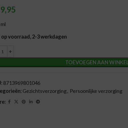
9,95
 ml
t op voorraad, 2-3 werkdagen
ernative:
TOEVOEGEN AAN WINKE
U:
8713969801046
egorieën:
Gezichtsverzorging
,
Persoonlijke verzorging
re: