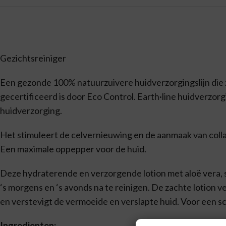
Gezichtsreiniger
Een gezonde 100% natuurzuivere huidverzorgingslijn die
gecertificeerd is door Eco Control. Earth·line huidverzo
huidverzorging.
Het stimuleert de celvernieuwing en de aanmaak van coll
Een maximale oppepper voor de huid.
Deze hydraterende en verzorgende lotion met aloë vera, s
‘s morgens en ‘s avonds na te reinigen. De zachte lotion v
en verstevigt de vermoeide en verslapte huid. Voor een s
Ingredienten: