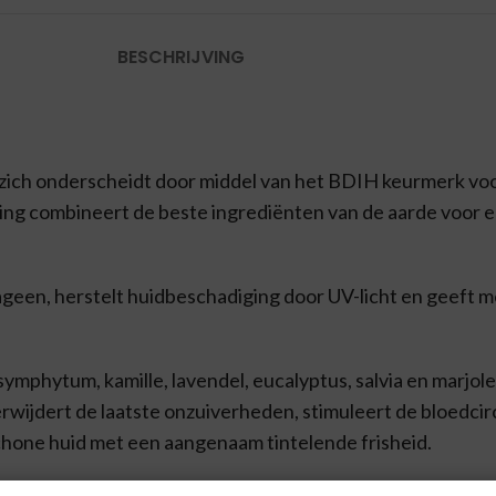
BESCHRIJVING
 zich onderscheidt door middel van het BDIH keurmerk v
rging combineert de beste ingrediënten van de aarde voor 
ageen, herstelt huidbeschadiging door UV-licht en geeft 
ymphytum, kamille, lavendel, eucalyptus, salvia en marjol
erwijdert de laatste onzuiverheden, stimuleert de bloedcirc
chone huid met een aangenaam tintelende frisheid.