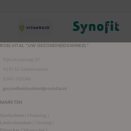
ROELVITAL “UW GEZONDHEIDSWINKEL”
Rijksstraatweg 20
4191 SE Geldermalsen
0345-701046
gezondheidswinkel@roelvital.nl
MARKTEN
Gorinchem
( Maandag )
Leidschendam
( Dinsdag )
Pijnacker
( Woensdag )