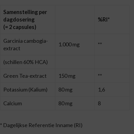
Samenstelling per
dagdosering
%RI*
(= 2 capsules)
Garcinia cambogia-
1.000 mg
**
extract
(schillen 60% HCA)
Green Tea-extract
150 mg
**
Potassium (Kalium)
80 mg
1,6
Calcium
80 mg
8
* Dagelijkse Referentie Inname (RI)