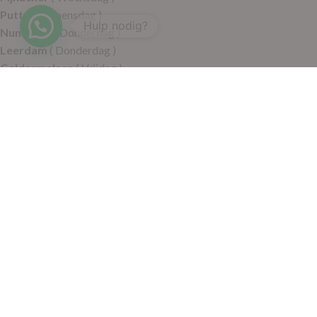
Putten
( Woensdag )
Hulp nodig?
Nunspeet
( Donderdag )
Leerdam
( Donderdag )
Geldermalsen
( Vrijdag )
SITEMAP
Alle producten
Wie zijn wij
Aanbiedingen
Verzending
Merken
Disclaimer
Privacy policy
Algemene voorwaarden
Contact
© 2021 RoelVital Reform Producten | Website:
Van Suilichem
Communicatie BV