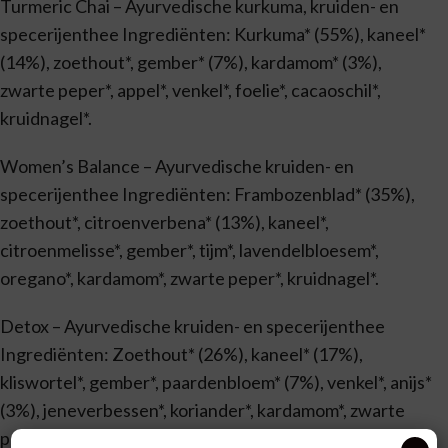
Turmeric Chai – Ayurvedische kurkuma, kruiden- en
specerijenthee Ingrediënten: Kurkuma* (55%), kaneel*
(14%), zoethout*, gember* (7%), kardamom* (3%),
zwarte peper*, appel*, venkel*, foelie*, cacaoschil*,
kruidnagel*.
Women’s Balance – Ayurvedische kruiden- en
specerijenthee Ingrediënten: Frambozenblad* (35%),
zoethout*, citroenverbena* (13%), kaneel*,
citroenmelisse*, gember*, tijm*, lavendelbloesem*,
oregano*, kardamom*, zwarte peper*, kruidnagel*.
Detox – Ayurvedische kruiden- en specerijenthee
Ingrediënten: Zoethout* (26%), kaneel* (17%),
kliswortel*, gember*, paardenbloem* (7%), venkel*, anijs*
(3%), jeneverbessen*, koriander*, kardamom*, zwarte
peper*, peterselie*, salie*, kruidnagel*, kurkuma*.