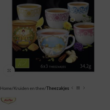
Vergroten
Home
Kruiden en thee
Theezakjes