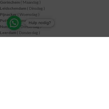
Gorinchem
( Maandag )
Leidschendam
( Dinsdag )
Pijnacker
( Woensdag )
Putten
( Woensdag )
Hulp nodig?
Nunspeet
( Donderdag )
Leerdam
( Donderdag )
Geldermalsen
( Vrijdag )
SITEMAP
Alle producten
Wie zijn wij
Aanbiedingen
Verzending
Merken
Disclaimer
Privacy policy
Algemene voorwaarden
Contact