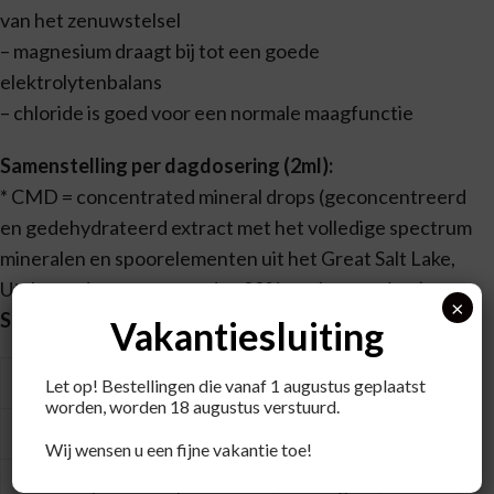
van het zenuwstelsel
– magnesium draagt bij tot een goede
elektrolytenbalans
– chloride is goed voor een normale maagfunctie
Samenstelling per dagdosering (2ml):
* CMD = concentrated mineral drops (geconcentreerd
en gedehydrateerd extract met het volledige spectrum
mineralen en spoorelementen uit het Great Salt Lake,
Utah, ontdaan van meer dan 99% van het natrium).
×
Samenstelling per dagdosering (2ml):
Vakantiesluiting
**% RI
Let op! Bestellingen die vanaf 1 augustus geplaatst
worden, worden 18 augustus verstuurd.
Magnesium (uit CMD*)
200 mg
53%
Wij wensen u een fijne vakantie toe!
Chloride (uit CMD*)
568 mg
71%