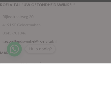
ROELVITAL “UW GEZONDHEIDSWINKEL”
Rijksstraatweg 20
4191 SE Geldermalsen
0345-701046
gezondheidswinkel@roelvital.nl
Hulp nodig?
MARKTEN
Gorinchem
( Maandag )
Leidschendam
( Dinsdag )
Pijnacker
( Woensdag )
Putten
( Woensdag )
Nunspeet
( Donderdag )
Leerdam
( Donderdag )
Geldermalsen
( Vrijdag )