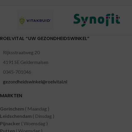
ROELVITAL “UW GEZONDHEIDSWINKEL”
Rijksstraatweg 20
4191 SE Geldermalsen
0345-701046
gezondheidswinkel@roelvital.nl
MARKTEN
Gorinchem
( Maandag )
Leidschendam
( Dinsdag )
Pijnacker
( Woensdag )
Putten
( Woensdag )