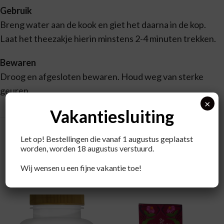
Gebruik
Breng water aan de kook en giet het daarna in de kop.
Laat het theezakje hierin minstens 2-4 minuten trekken.
Bewaren
Droog en afgesloten bewaren. Houd weg van sterke
geuren.
×
Vakantiesluiting
Let op! Bestellingen die vanaf 1 augustus geplaatst
worden, worden 18 augustus verstuurd.
Wij wensen u een fijne vakantie toe!
Recent bekeken producten