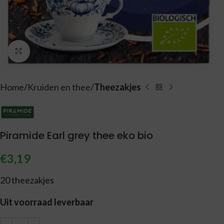
Vergroten
Home
Kruiden en thee
Theezakjes
Piramide Earl grey thee eko bio
€
3,19
20 theezakjes
Uit voorraad leverbaar