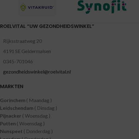
ROELVITAL “UW GEZONDHEIDSWINKEL”
Rijksstraatweg 20
4191 SE Geldermalsen
0345-701046
gezondheidswinkel@roelvital.nl
MARKTEN
Gorinchem
( Maandag )
Leidschendam
( Dinsdag )
Pijnacker
( Woensdag )
Putten
( Woensdag )
Nunspeet
( Donderdag )
Leerdam
( Donderdag )