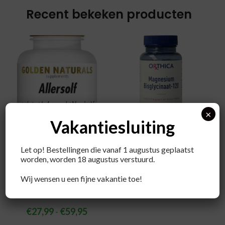
Recent bekeken producten
×
Vakantiesluiting
Orthica
Magnesium
Let op! Bestellingen die vanaf 1 augustus geplaatst
worden, worden 18 augustus verstuurd.
bisglycinaat
Golden Naturals
Wij wensen u een fijne vakantie toe!
€
19,95
-
€
35,95
Allersolf
€
27,99
-
€
59,95