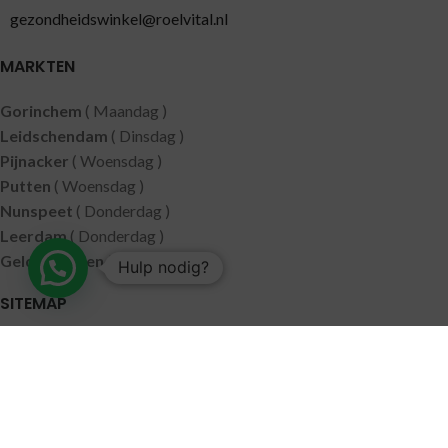
gezondheidswinkel@roelvital.nl
MARKTEN
Gorinchem
( Maandag )
Leidschendam
( Dinsdag )
Pijnacker
( Woensdag )
Putten
( Woensdag )
Nunspeet
( Donderdag )
Leerdam
( Donderdag )
Geldermalsen
( Vrijdag )
Hulp nodig?
SITEMAP
Alle producten
Wie zijn wij
Aanbiedingen
Verzending
Merken