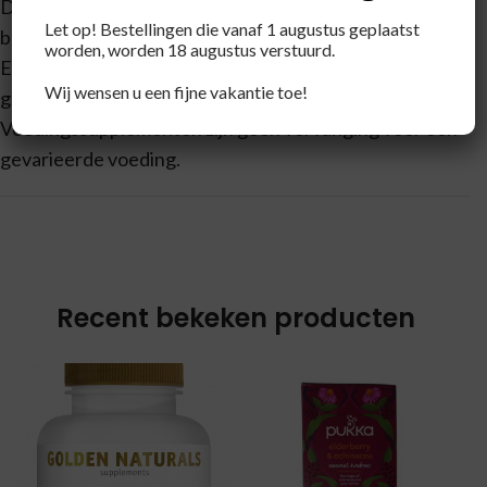
Droog, koel en buiten bereik van kleine kinderen
Let op! Bestellingen die vanaf 1 augustus geplaatst
bewaren.
worden, worden 18 augustus verstuurd.
Een gevarieerde, evenwichtige voeding en een
Wij wensen u een fijne vakantie toe!
gezonde levensstijl zijn van belang.
Voedingssupplementen zijn geen vervanging voor een
gevarieerde voeding.
Recent bekeken producten