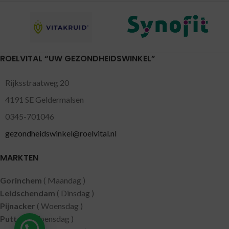
ROELVITAL “UW GEZONDHEIDSWINKEL”
Rijksstraatweg 20
4191 SE Geldermalsen
0345-701046
gezondheidswinkel@roelvital.nl
MARKTEN
Gorinchem
( Maandag )
Leidschendam
( Dinsdag )
Pijnacker
( Woensdag )
Putten
( Woensdag )