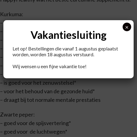
Kurkuma:
– is een antioxidant*
×
– ondersteunt het immuunsysteem*
Vakantiesluiting
– ondersteunt de spijsvertering
– stimuleert de eetlust*
Let op! Bestellingen die vanaf 1 augustus geplaatst
worden, worden 18 augustus verstuurd.
– is goed voor de lever en galfunctie*
– is goed voor het hart en de bloedsomloop*
Wij wensen u een fijne vakantie toe!
– voor het behoud van gezonde gewrichten en botten*
– is goed voor het zenuwstelsel*
– voor het behoud van de gezonde huid*
– draagt bij tot normale mentale prestaties
Zwarte peper:
– goed voor de spijsvertering*
– goed voor de luchtwegen*