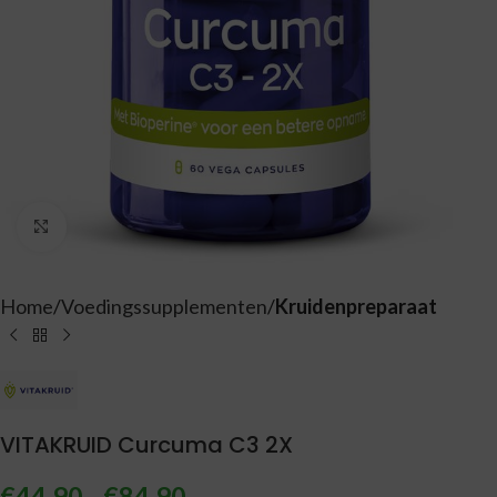
Vergroten
Home
Voedingssupplementen
Kruidenpreparaat
VITAKRUID Curcuma C3 2X
€
44,90
-
€
84,90