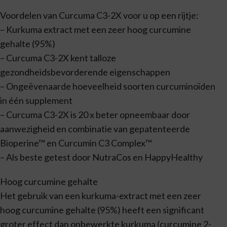
Voordelen van Curcuma C3-2X voor u op een rijtje:
– Kurkuma extract met een zeer hoog curcumine
gehalte (95%)
– Curcuma C3-2X kent talloze
gezondheidsbevorderende eigenschappen
– Ongeëvenaarde hoeveelheid soorten curcuminoïden
in één supplement
– Curcuma C3-2X is 20 x beter opneembaar door
aanwezigheid en combinatie van gepatenteerde
Bioperine™ en Curcumin C3 Complex™
– Als beste getest door NutraCos en HappyHealthy
Hoog curcumine gehalte
Het gebruik van een kurkuma-extract met een zeer
hoog curcumine gehalte (95%) heeft een significant
groter effect dan onbewerkte kurkuma (curcumine 2-