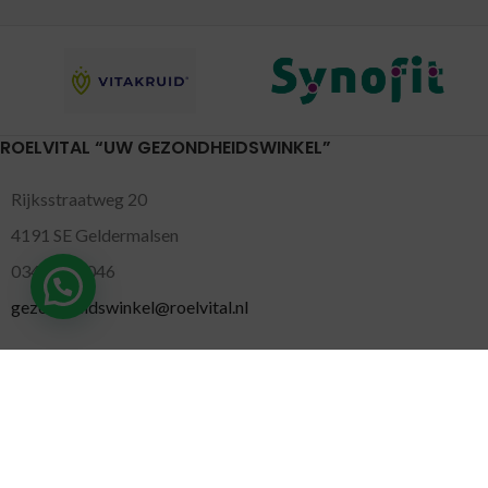
ROELVITAL “UW GEZONDHEIDSWINKEL”
Rijksstraatweg 20
4191 SE Geldermalsen
0345-701046
Hulp nodig?
gezondheidswinkel@roelvital.nl
MARKTEN
Gorinchem
( Maandag )
Leidschendam
( Dinsdag )
Pijnacker
( Woensdag )