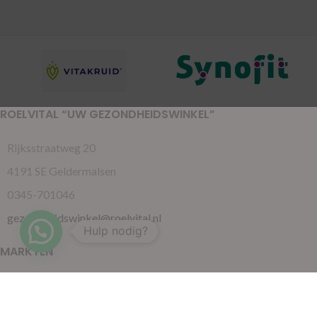
ROELVITAL “UW GEZONDHEIDSWINKEL”
Rijksstraatweg 20
4191 SE Geldermalsen
0345-701046
gezondheidswinkel@roelvital.nl
Hulp nodig?
MARKTEN
Gorinchem
( Maandag )
Leidschendam
( Dinsdag )