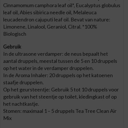
Cinnamomum camphora leaf oil*, Eucalyptus globulus
leaf oil, Abies sibirica needle oil, Melaleuca
leucadendron cajuputi leaf oil. Bevat van nature:
Limonene, Linalool, Geraniol, Citral. *100%
Biologisch
Gebruik
In de ultrasone verdamper: de neus bepaalt het
aantal druppels, meestal tussen de 5 en 10 druppels
op het water in de verdamper druppelen.
In de Aroma Inhaler: 20 druppels op het katoenen
staafje druppelen.
Op het geursteentje: Gebruik 5 tot 10 druppels voor
gebruik van het steentje op toilet, kledingkast of op
het nachtkastje.
Stomen: maximaal 1 – 5 druppels Tea Tree Clean Air
Mix