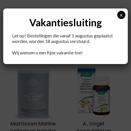
×
Vakantiesluiting
Let op! Bestellingen die vanaf 1 augustus geplaatst
worden, worden 18 augustus verstuurd.
Recent bekeken producten
Wij wensen u een fijne vakantie toe!
Mattisson Marine
A. Vogel
collageen poeder
Aesculaforce