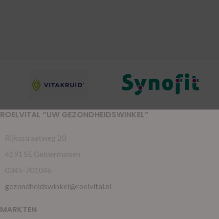
ROELVITAL “UW GEZONDHEIDSWINKEL”
Rijksstraatweg 20
4191 SE Geldermalsen
0345-701046
gezondheidswinkel@roelvital.nl
MARKTEN