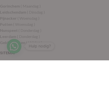
Gorinchem
( Maandag )
Leidschendam
( Dinsdag )
Pijnacker
( Woensdag )
Putten
( Woensdag )
Nunspeet
( Donderdag )
Leerdam
( Donderdag )
Geldermalsen
( Vrijdag )
Hulp nodig?
SITEMAP
Alle producten
Wie zijn wij
Aanbiedingen
Verzending
Merken
Disclaimer
Privacy policy
Algemene voorwaarden