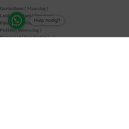
Gorinchem
( Maandag )
Leidschendam
( Dinsdag )
Hulp nodig?
Pijnacker
( Woensdag )
Putten
( Woensdag )
Nunspeet
( Donderdag )
Leerdam
( Donderdag )
Geldermalsen
( Vrijdag )
SITEMAP
Alle producten
Wie zijn wij
Aanbiedingen
Verzending
Merken
Disclaimer
Privacy policy
Algemene voorwaarden