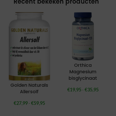
Recent bekeken producten
Orthica
Magnesium
bisglycinaat
Golden Naturals
€
19,95
-
€
35,95
Allersolf
€
27,99
-
€
59,95