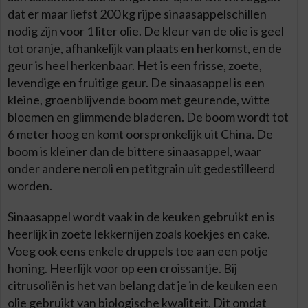
dat er maar liefst 200 kg rijpe sinaasappelschillen
nodig zijn voor 1 liter olie. De kleur van de olie is geel
tot oranje, afhankelijk van plaats en herkomst, en de
geur is heel herkenbaar. Het is een frisse, zoete,
levendige en fruitige geur. De sinaasappel is een
kleine, groenblijvende boom met geurende, witte
bloemen en glimmende bladeren. De boom wordt tot
6 meter hoog en komt oorspronkelijk uit China. De
boom is kleiner dan de bittere sinaasappel, waar
onder andere neroli en petitgrain uit gedestilleerd
worden.
Sinaasappel wordt vaak in de keuken gebruikt en is
heerlijk in zoete lekkernijen zoals koekjes en cake.
Voeg ook eens enkele druppels toe aan een potje
honing. Heerlijk voor op een croissantje. Bij
citrusoliën is het van belang dat je in de keuken een
olie gebruikt van biologische kwaliteit. Dit omdat