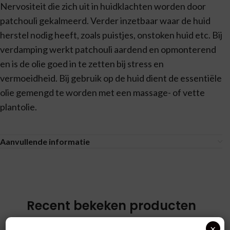
Nervositeit die zich uit in huidklachten worden door
patchouli gekalmeerd. Verder inzetbaar waar de huid
herstel nodig heeft, zoals puistjes, onstoken huid etc. Bij
verdamping werkt patchouli aardend en opmonterend
en is de olie goed in te zetten bij stress en
vermoeidheid. Bij gebruik op de huid dient de essentiële
olie gemengd te worden met een massage- of vette
plantolie.
Aanvullende informatie
Recent bekeken producten
×