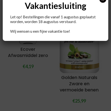
Vakantiesluiting
Let op! Bestellingen die vanaf 1 augustus geplaatst
worden, worden 18 augustus verstuurd.
Wij wensen u een fijne vakantie toe!
Ecover
Afwasmiddel zero
€
4,19
Golden Naturals
Zware en
vermoeide benen
€
25,99