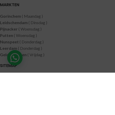
MARKTEN
Gorinchem
( Maandag )
Leidschendam
( Dinsdag )
Pijnacker
( Woensdag )
Putten
( Woensdag )
Nunspeet
( Donderdag )
Leerdam
( Donderdag )
Geldermalsen
( Vrijdag )
SITEMAP
Alle producten
Wie zijn wij
Aanbiedingen
Verzending
Merken
Disclaimer