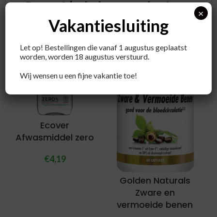
Recent bekeken producten
×
Vakantiesluiting
Let op! Bestellingen die vanaf 1 augustus geplaatst
worden, worden 18 augustus verstuurd.
Wij wensen u een fijne vakantie toe!
Ecover
Afwasmiddel zero
€
4,19
Golden Naturals
Zware en
vermoeide benen