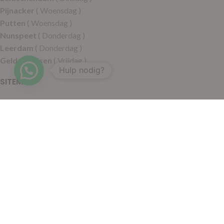
Pijnacker
( Woensdag )
Putten
( Woensdag )
Nunspeet
( Donderdag )
Leerdam
( Donderdag )
Geldermalsen
( Vrijdag )
Hulp nodig?
SITEMAP
Alle producten
Wie zijn wij
Aanbiedingen
Verzending
Merken
Disclaimer
Privacy policy
Algemene voorwaarden
Contact
© 2021 RoelVital Reform Producten | Website:
Van Suilichem