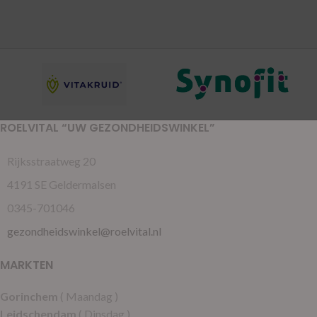
ROELVITAL “UW GEZONDHEIDSWINKEL”
Rijksstraatweg 20
4191 SE Geldermalsen
0345-701046
gezondheidswinkel@roelvital.nl
MARKTEN
Gorinchem
( Maandag )
Leidschendam
( Dinsdag )