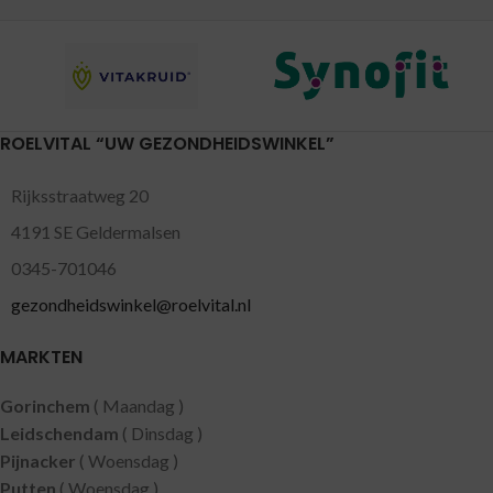
ROELVITAL “UW GEZONDHEIDSWINKEL”
Rijksstraatweg 20
4191 SE Geldermalsen
0345-701046
gezondheidswinkel@roelvital.nl
MARKTEN
Gorinchem
( Maandag )
Leidschendam
( Dinsdag )
Pijnacker
( Woensdag )
Putten
( Woensdag )