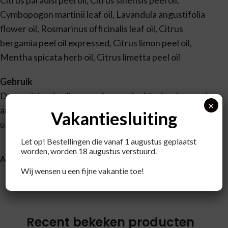
Citrus paradisi peel oil, Citrus sinensis peel oil,
Cymbopogon martinii leaf oil, Lavandula angustifolia
flower oil, Rosmarinus officinalis leaf oil, Citrus
bergamia peel oil expressed, Citrus limon peel oil,
Mentha spicata herb oil, Citrus limetta peel oil
Gebruik
Druppel de mix olie voor sfeer en luchtzuivering op de
×
aromastone wood, de cozy aroma burner of in een
Vakantiesluiting
ultrasone aroma diffuser.
Let op! Bestellingen die vanaf 1 augustus geplaatst
worden, worden 18 augustus verstuurd.
Aanvullende informatie
Wij wensen u een fijne vakantie toe!
Recent bekeken producten