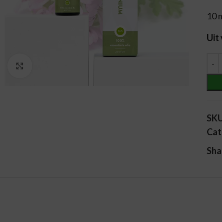
10 
Uit
Alt
Vergroten
SK
Cat
Sha