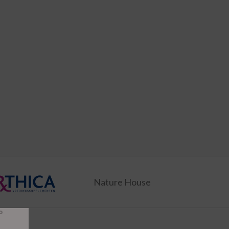
Nature House
P