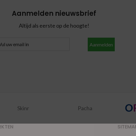
Aanmelden nieuwsbrief
Altijd als eerste op de hoogte!
Aanmelden
Skinr
Pacha
RKTEN
SITEMA