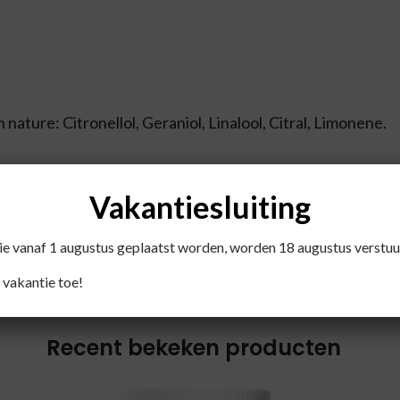
nature: Citronellol, Geraniol, Linalool, Citral, Limonene.
om toe te passen in de huidverzorging of bij verdamping.
Vakantiesluiting
die vanaf 1 augustus geplaatst worden, worden 18 augustus verstuu
 vakantie toe!
Recent bekeken producten