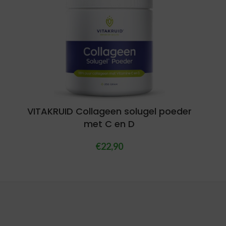
VITAKRUID Collageen solugel poeder
met C en D
€
22,90