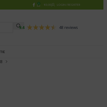
0
€
0,00
LOGIN / REGISTER
9.4
48 reviews
TIE