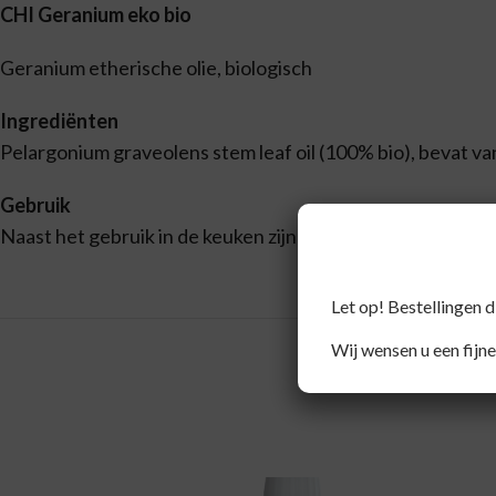
CHI Geranium eko bio
Geranium etherische olie, biologisch
Ingrediënten
Pelargonium graveolens stem leaf oil (100% bio), bevat van 
Gebruik
Naast het gebruik in de keuken zijn de oliën ook geschikt 
Let op! Bestellingen 
Wij wensen u een fijne