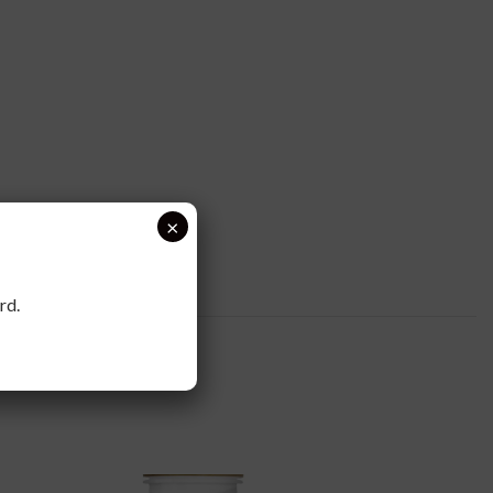
×
rd.