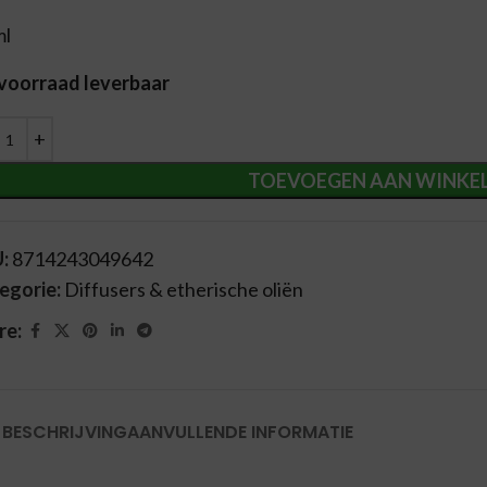
ml
 voorraad leverbaar
ernative:
TOEVOEGEN AAN WINKE
U:
8714243049642
egorie:
Diffusers & etherische oliën
re:
BESCHRIJVING
AANVULLENDE INFORMATIE