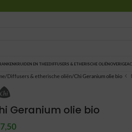
DRANKEN
KRUIDEN EN THEE
DIFFUSERS & ETHERISCHE OLIËN
OVERIGE
AC
me
Diffusers & etherische oliën
Chi Geranium olie bio
hi Geranium olie bio
7,50