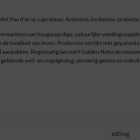
t Pau d’arco, caprylzuur, Artemisia, berberine, probiotica
n vermarkten van hoogwaardige, natuurlijke voedingssupp
 de kwaliteit van leven. Producten verrijkt met gepatente
 aanpakken. Regelmatig lanceert Golden Naturals nieuwe
eldende wet- en regelgeving, uitvoerig getest en volledig
600 mg