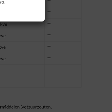
 kve
**
rd.
 kve
**
 kve
**
 kve
**
 kve
**
 kve
**
termiddelen (vetzuurzouten,