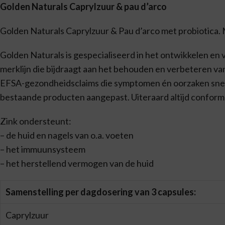
Golden Naturals Caprylzuur & pau d’arco
Golden Naturals Caprylzuur & Pau d’arco met probiotica. Me
Golden Naturals is gespecialiseerd in het ontwikkelen e
merklijn die bijdraagt aan het behouden en verbeteren van
EFSA-gezondheidsclaims die symptomen én oorzaken snel
bestaande producten aangepast. Uiteraard altijd conform g
Zink ondersteunt:
– de huid en nagels van o.a. voeten
– het immuunsysteem
– het herstellend vermogen van de huid
Samenstelling per dagdosering van 3 capsules:
Caprylzuur