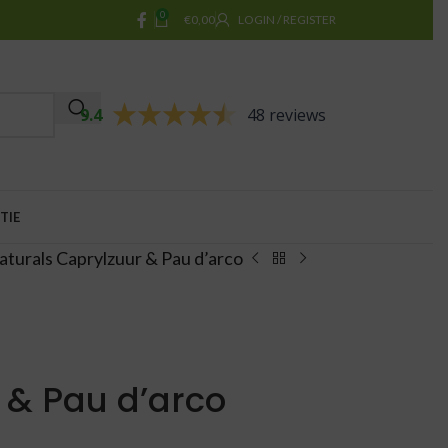
0
€
0,00
LOGIN / REGISTER
9.4
48 reviews
TIE
turals Caprylzuur & Pau d’arco
 & Pau d’arco