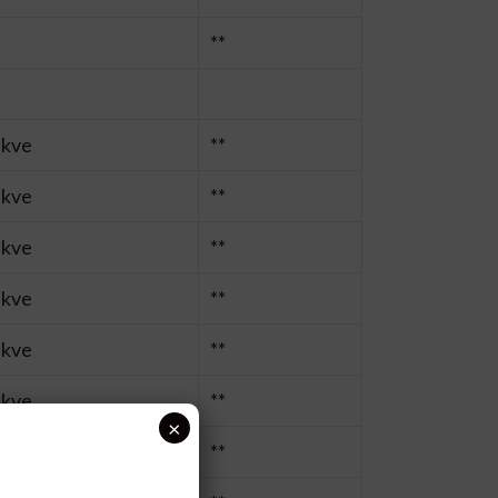
**
 kve
**
 kve
**
 kve
**
 kve
**
 kve
**
 kve
**
×
 kve
**