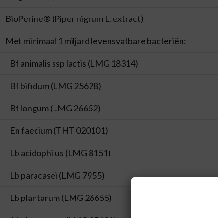
BioPerine® (Piper nigrum L. extract)
Met minimaal 1 miljard levensvatbare bacteriën:
Bf animalis ssp lactis (LMG 18314)
Bf bifidum (LMG 25628)
Bf longum (LMG 26652)
En faecium (THT 020101)
Lb acidophilus (LMG 8151)
Lb paracasei (LMG 7955)
Lb plantarum (LMG 26655)