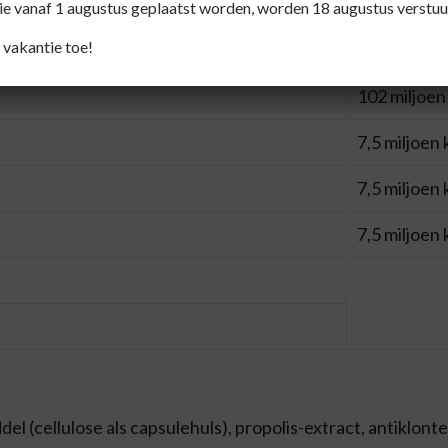
102 miljoen
die vanaf 1 augustus geplaatst worden, worden 18 augustus verstuu
 vakantie toe!
102 miljoen
102 miljoen
7,5 miljoen
7,5 miljoen
7,5 miljoen
el (cellulose als capsulehuls), propolis-extract, antiklon