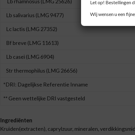
Lb rhamnosus (LMG 25626)
Let op! Bestellingen 
Wij wensen u een fijne
Lb salivarius (LMG 9477)
Lc lactis (LMG 27352)
Bf breve (LMG 11613)
Lb casei (LMG 6904)
Str thermophilus (LMG 26656)
*DRI: Dagelijkse Referentie Inname
** Geen wettelijke DRI vastgesteld
Ingrediënten
Kruiden(extracten), caprylzuur, mineralen, verdikkingsmidd