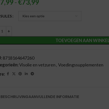
7,99
-
€
73,99
ernative:
SULES
TOEVOEGEN AAN WINKE
U:
8718164647260
egorieën:
Visolie en vetzuren
,
Voedingssupplementen
re:
BESCHRIJVING
AANVULLENDE INFORMATIE