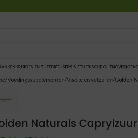
DRANKEN
KRUIDEN EN THEE
DIFFUSERS & ETHERISCHE OLIËN
OVERIGE
AC
me
Voedingssupplementen
Visolie en vetzuren
Golden Na
olden Naturals Caprylzuur