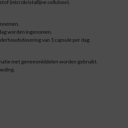
of (microkristallijne cellulose).
 innemen.
 dag worden ingenomen.
derhoudsdosering van 1 capsule per dag.
inatie met geneesmiddelen worden gebruikt.
oeding.