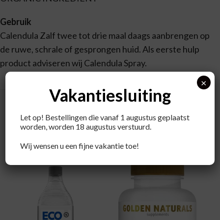
Gebruik
Calendula Zalf twee tot drie maal daags aanbrengen op
de ruwe, schrale of gesprongen huid. Als eerste hulp
product adviseren wij Calendula Spray.
×
Vakantiesluiting
Let op! Bestellingen die vanaf 1 augustus geplaatst
worden, worden 18 augustus verstuurd.
Recent bekeken producten
Wij wensen u een fijne vakantie toe!