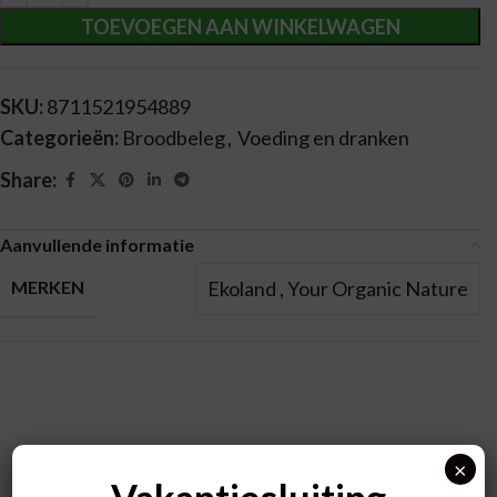
TOEVOEGEN AAN WINKELWAGEN
SKU:
8711521954889
Categorieën:
Broodbeleg
,
Voeding en dranken
Share:
Aanvullende informatie
Ekoland
,
Your Organic Nature
MERKEN
Recent bekeken producten
×