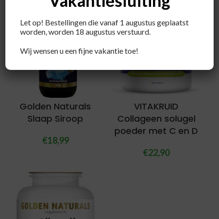
Vakantiesluiting
Let op! Bestellingen die vanaf 1 augustus geplaatst
worden, worden 18 augustus verstuurd.
Wij wensen u een fijne vakantie toe!
Golden Naturals
VITAKRUID
Slaap Siroop
Collageen solugel
poeder met C en D
€
18,99
€
22,90