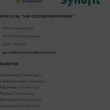
ROELVITAL “UW GEZONDHEIDSWINKEL”
Rijksstraatweg 20
4191 SE Geldermalsen
0345-701046
gezondheidswinkel@roelvital.nl
MARKTEN
Gorinchem
( Maandag )
Leidschendam
( Dinsdag )
Pijnacker
( Woensdag )
Putten
( Woensdag )
Nunspeet
( Donderdag )
Leerdam
( Donderdag )