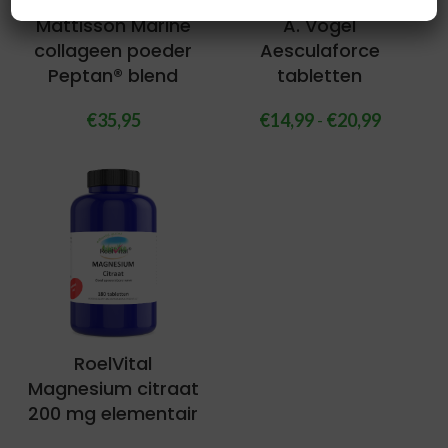
Mattisson Marine
A. Vogel
collageen poeder
Aesculaforce
Peptan® blend
tabletten
€
35,95
€
14,99
-
€
20,99
RoelVital
Magnesium citraat
200 mg elementair