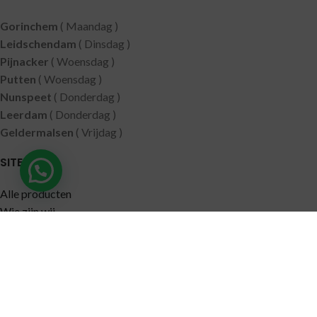
Gorinchem
( Maandag )
Leidschendam
( Dinsdag )
Pijnacker
( Woensdag )
Putten
( Woensdag )
Nunspeet
( Donderdag )
Leerdam
( Donderdag )
Geldermalsen
( Vrijdag )
SITEMAP
Alle producten
Wie zijn wij
Aanbiedingen
Verzending
Merken
Disclaimer
Privacy policy