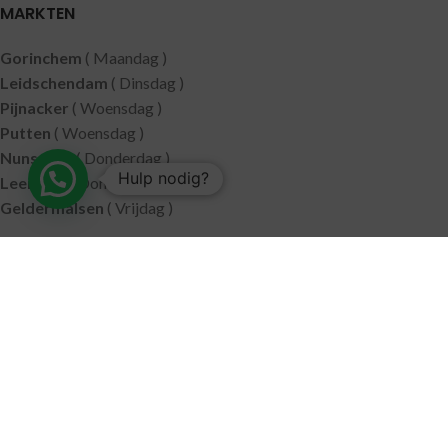
MARKTEN
Gorinchem
( Maandag )
Leidschendam
( Dinsdag )
Pijnacker
( Woensdag )
Putten
( Woensdag )
Nunspeet
( Donderdag )
Hulp nodig?
Leerdam
( Donderdag )
Geldermalsen
( Vrijdag )
SITEMAP
Alle producten
Wie zijn wij
Aanbiedingen
Verzending
Merken
Disclaimer
Privacy policy