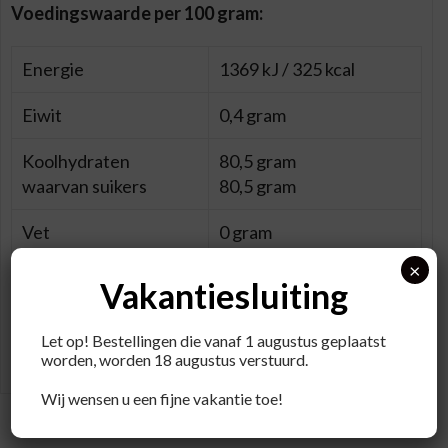
Voedingswaarde per 100 gram:
Energie
1369 kJ / 325 kcal
Eiwit
0,4 gram
Koolhydraten
80,5 gram
waarvan suikers
80,5 gram
Vet
0 gram
×
Vezels
0 gram
Vakantiesluiting
Natrium
0 mg
Let op! Bestellingen die vanaf 1 augustus geplaatst
worden, worden 18 augustus verstuurd.
Wij wensen u een fijne vakantie toe!