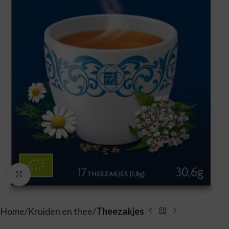
Vergroten
Home
Kruiden en thee
Theezakjes