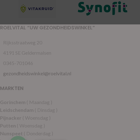
ROELVITAL “UW GEZONDHEIDSWINKEL”
Rijksstraatweg 20
4191 SE Geldermalsen
0345-701046
gezondheidswinkel@roelvital.nl
MARKTEN
Gorinchem
( Maandag )
Leidschendam
( Dinsdag )
Pijnacker
( Woensdag )
Putten
( Woensdag )
Nunspeet
( Donderdag )