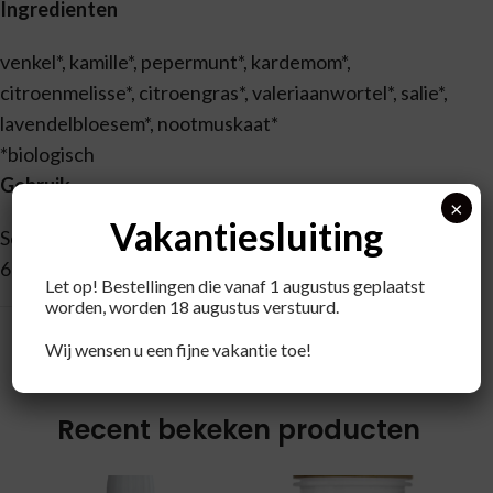
Ingredienten
venkel*, kamille*, pepermunt*, kardemom*,
citroenmelisse*, citroengras*, valeriaanwortel*, salie*,
lavendelbloesem*, nootmuskaat*
*biologisch
Gebruik
×
Vakantiesluiting
Schenk 250 ml kokend water op het theezakje en laat 5-
6 minuten trekken, of langer voor een sterkere smaak.
Let op! Bestellingen die vanaf 1 augustus geplaatst
worden, worden 18 augustus verstuurd.
Wij wensen u een fijne vakantie toe!
Recent bekeken producten