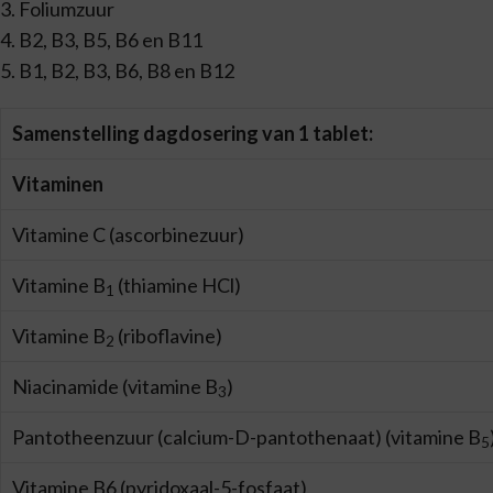
3. Foliumzuur
4. B2, B3, B5, B6 en B11
5. B1, B2, B3, B6, B8 en B12
Samenstelling dagdosering van 1 tablet:
Vitaminen
Vitamine C (ascorbinezuur)
Vitamine B
(thiamine HCl)
1
Vitamine B
(riboflavine)
2
Niacinamide (vitamine B
)
3
Pantotheenzuur (calcium-D-pantothenaat) (vitamine B
5
Vitamine B6 (pyridoxaal-5-fosfaat)