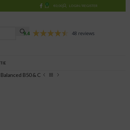
0
€
0,00
LOGIN / REGISTER
9.4
48 reviews
TIE
 Balanced B50 & C