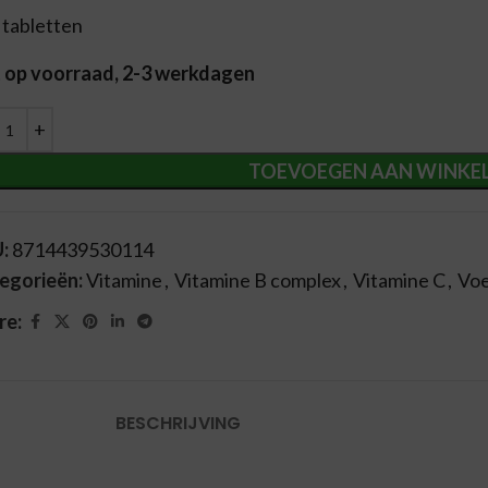
 tabletten
t op voorraad, 2-3 werkdagen
ernative:
TOEVOEGEN AAN WINKE
U:
8714439530114
egorieën:
Vitamine
,
Vitamine B complex
,
Vitamine C
,
Vo
re:
BESCHRIJVING