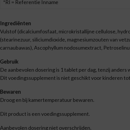
*RI = Referentie Inname
Ingrediënten
Vulstof (dicalciumfosfaat, microkristallijne cellulose, hy
(stearinezuur, siliciumdioxide, magnesiumzouten van vetzu
carnaubawas), Ascophyllum nodosumextract, Petroselinu
Gebruik
De aanbevolen dosering is 1 tablet per dag, tenzij anders 
Dit voedingssupplement is niet geschikt voor kinderen tot 
Bewaren
Droog en bij kamertemperatuur bewaren.
Dit product is een voedingssupplement.
Aanbevolen dosering niet overschrijden.