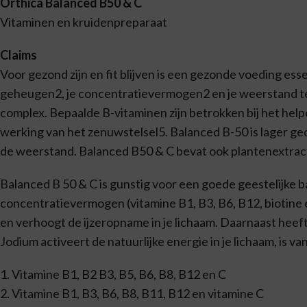
Orthica Balanced B50 & C
Vitaminen en kruidenpreparaat
Claims
Voor gezond zijn en fit blijven is een gezonde voeding esse
geheugen2, je concentratievermogen2 en je weerstand te
complex. Bepaalde B-vitaminen zijn betrokken bij het hel
werking van het zenuwstelsel5. Balanced B-50 is lager ge
de weerstand. Balanced B50 & C bevat ook plantenextracten
Balanced B 50 & C is gunstig voor een goede geestelijke b
concentratievermogen (vitamine B1, B3, B6, B12, biotine en
en verhoogt de ijzeropname in je lichaam. Daarnaast heeft
Jodium activeert de natuurlijke energie in je lichaam, is 
1. Vitamine B1, B2 B3, B5, B6, B8, B12 en C
2. Vitamine B1, B3, B6, B8, B11, B12 en vitamine C