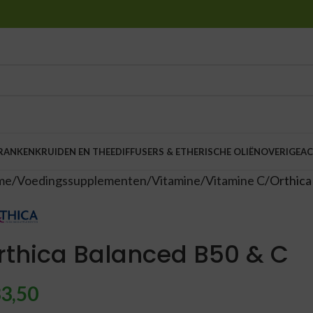
DRANKEN
KRUIDEN EN THEE
DIFFUSERS & ETHERISCHE OLIËN
OVERIGE
AC
me
Voedingssupplementen
Vitamine
Vitamine C
Orthica
rthica Balanced B50 & C
3,50