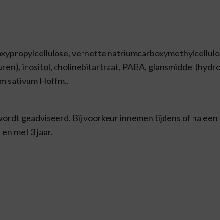
droxypropylcellulose, vernette natriumcarboxymethylcellulo
ren), inositol, cholinebitartraat, PABA, glansmiddel (hydr
m sativum Hoffm..
wordt geadviseerd. Bij voorkeur innemen tijdens of na een 
en met 3 jaar.