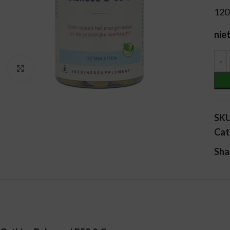
120
nie
Alt
Vergroten
SK
Cat
Sha