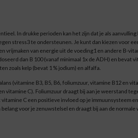
ntieel. In drukke perioden kan het zijn dat je als aanvullin
gen stress3 te ondersteunen. Je kunt dan kiezen voor e
pen vrijmaken van energie uit de voeding1 en andere B-vit
doseerd dan B 100 (vanaf minimaal 1x de ADH) en bevat vi
 zoals kelp (bevat 1 % jodium) en alfalfa.
alans (vitamine B3, B5, B6, foliumzuur, vitamine B12 en vi
 vitamine C). Foliumzuur draagt bij aan je weerstand tegen
 vitamine C een positieve invloed op je immuunsysteem en 
van belang voor je zenuwstelsel en draagt bij aan de normal