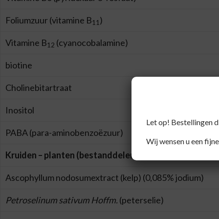
Foliumzuur (vitamine B
)
11
Vitamine B
(cyanocobalamine)
12
biotine
Cholinebitartraat
Inositol
Let op! Bestellingen 
PABA (para-aminobenzoëzuur)
Wij wensen u een fijne
Kruiden – planten (bestanddelen)
Ascophyllum nodosumextract (kelp) (0,085% jodium)
Petroselinum sativum Hoffm.
(peterselie)