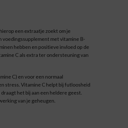
g hierop een extraatje zoekt om je
en voedingssupplement met vitamine B-
aminen hebben en positieve invloed op de
tamine C als extra ter ondersteuning van
tamine C) en voor een normaal
 stress. Vitamine C helpt bij futloosheid
draagt het bij aan een heldere geest.
e werking van je geheugen.