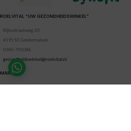
ROELVITAL “UW GEZONDHEIDSWINKEL”
Rijksstraatweg 20
4191 SE Geldermalsen
0345-701046
gezondheidswinkel@roelvital.nl
MARKTEN
Gorinchem
( Maandag )
Leidschendam
( Dinsdag )
Pijnacker
( Woensdag )
Putten
( Woensdag )
Nunspeet
( Donderdag )
Leerdam
( Donderdag )
Geldermalsen
( Vrijdag )