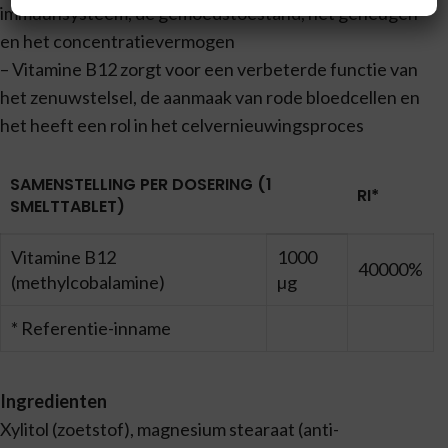
immuunsysteem, de gemoedstoestand, het geheugen
en het concentratievermogen
– Vitamine B12 zorgt voor een verbeterde functie van
het zenuwstelsel, de aanmaak van rode bloedcellen en
het heeft een rol in het celvernieuwingsproces
SAMENSTELLING PER DOSERING (1
RI*
SMELTTABLET)
Vitamine B12
1000
40000%
(methylcobalamine)
µg
* Referentie-inname
Ingredienten
Xylitol (zoetstof), magnesium stearaat (anti-