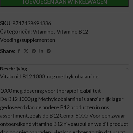
TOEVOEGEN AAN WINKELWAGEN
SKU:
8717438691336
Categorieën:
Vitamine
,
Vitamine B12
,
Voedingssupplementen
Share:
Beschrijving
Vitakruid B12 1000 mcg methylcobalamine
1000 mcg dosering voor therapieflexibiliteit
De B12 1000 µg Methylcobalamine is aanzienlijk lager
gedoseerd dan de andere B12 producten in ons
assortiment, zoals de B12 Combi 6000. Voor een zwaar
ontoereikend vitamine B12 niveau zullen we dit product
dan ook niet aanraden. Het kan echter zo zijn dat u wat