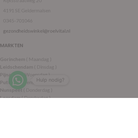
Rijksstraatweg 20
4191 SE Geldermalsen
0345-701046
gezondheidswinkel@roelvital.nl
MARKTEN
Gorinchem
( Maandag )
Leidschendam
( Dinsdag )
Pijnacker
( Woensdag )
Hulp nodig?
Putten
( Woensdag )
Nunspeet
( Donderdag )
Leerdam
( Donderdag )
Geldermalsen
( Vrijdag )
SITEMAP
Alle producten