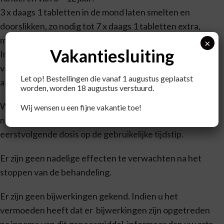
3 x daags 1 tabletten in de mond laten smelten en
doorslikken, zo nodig tot 7 x daags 1 tabletten extra,
met een maximum van 10 tabletten per dag.
×
Vakantiesluiting
Indien de klachten aanhouden gedurende het gebruik
van dit homeopathisch geneesmiddel wordt u
Let op! Bestellingen die vanaf 1 augustus geplaatst
aangeraden een arts te raadplegen.
worden, worden 18 augustus verstuurd.
Wanneer u de tabletten vergeten bent in te nemen,
Wij wensen u een fijne vakantie toe!
neem dan geen extra dosis, maar neem de
eerstvolgende dosis op de gebruikelijke tijdstip.
Er zijn geen nadelige effecten te verwachten na het
stoppen van de behandeling.
Er zijn geen bijwerkingen gekend. Indien u het
vermoeden heeft dat er bijwerkingen zijn opgetreden