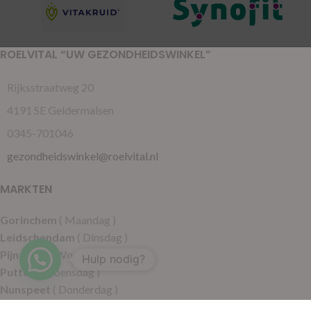
ROELVITAL “UW GEZONDHEIDSWINKEL”
Rijksstraatweg 20
4191 SE Geldermalsen
0345-701046
gezondheidswinkel@roelvital.nl
MARKTEN
Gorinchem
( Maandag )
Leidschendam
( Dinsdag )
Pijnacker
( Woensdag )
Hulp nodig?
Putten
( Woensdag )
Nunspeet
( Donderdag )
Leerdam
( Donderdag )