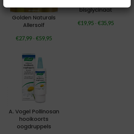
Magnesium
bisglycinaat
Golden Naturals
€
19,95
-
€
35,95
Allersolf
€
27,99
-
€
59,95
A. Vogel Pollinosan
hooikoorts
oogdruppels