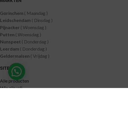
MARKTEN
Gorinchem
( Maandag )
Leidschendam
( Dinsdag )
Pijnacker
( Woensdag )
Putten
( Woensdag )
Nunspeet
( Donderdag )
Leerdam
( Donderdag )
Geldermalsen
( Vrijdag )
SITEMAP
Hulp nodig?
Alle producten
Wie zijn wij
Aanbiedingen
Verzending
Merken
Disclaimer
Privacy policy