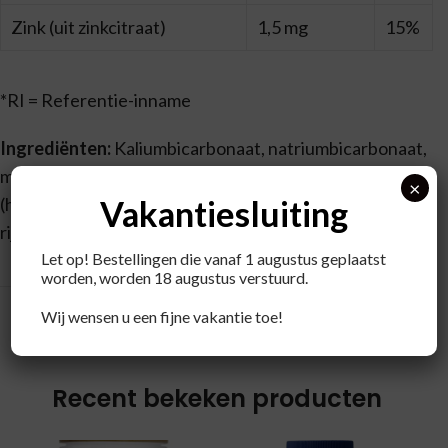
Zink (uit zinkcitraat)
1,5 mg
15%
*RI = Referentie-inname
Ingrediënten:
Kaliumbicarbonaat, natriumbicarbonaat,
maagzuurresistente plantaardige capsule
×
Vakantiesluiting
(hydroxypropyl methylcellulose, pectine), rijstvezels,
rijstmeel, zinkcitraat.
Let op! Bestellingen die vanaf 1 augustus geplaatst
worden, worden 18 augustus verstuurd.
Wij wensen u een fijne vakantie toe!
Recent bekeken producten