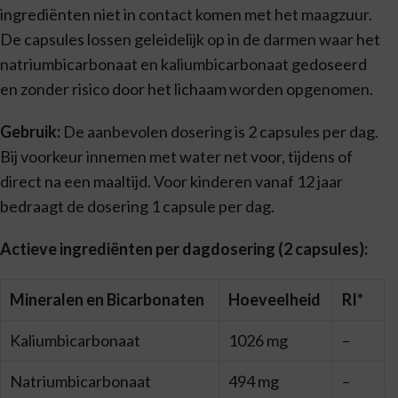
ingre­diënten niet in contact komen met het maagzuur.
De capsules lossen geleidelijk op in de darmen waar het
natriumbicar­bonaat en kaliumbicarbonaat gedoseerd
en zonder risico door het lichaam worden opgenomen.
Gebruik:
De aanbevolen dosering is 2 capsules per dag.
Bij voorkeur innemen met water net voor, tijdens of
direct na een maaltijd. Voor kinderen vanaf 12 jaar
bedraagt de dosering 1 capsule per dag.
Actieve ingrediënten per dagdosering (2 capsules):
Mineralen en Bicarbonaten
Hoeveelheid
RI*
Kaliumbicarbonaat
1026 mg
–
Natriumbicarbonaat
494 mg
–