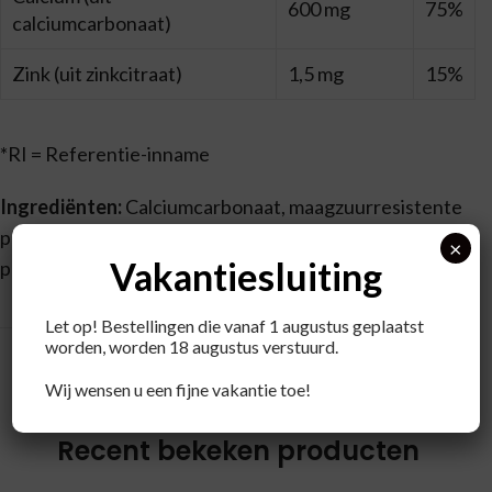
600 mg
75%
calciumcarbonaat)
Zink (uit zinkcitraat)
1,5 mg
15%
*RI = Referentie-inname
Ingrediënten:
Calciumcarbonaat, maagzuurresistente
plantaardige capsule (hydroxypropyl methylcellulose,
×
Vakantiesluiting
pectine), rijstvezels, rijstmeel, zinkcitraat.
Let op! Bestellingen die vanaf 1 augustus geplaatst
worden, worden 18 augustus verstuurd.
Wij wensen u een fijne vakantie toe!
Recent bekeken producten