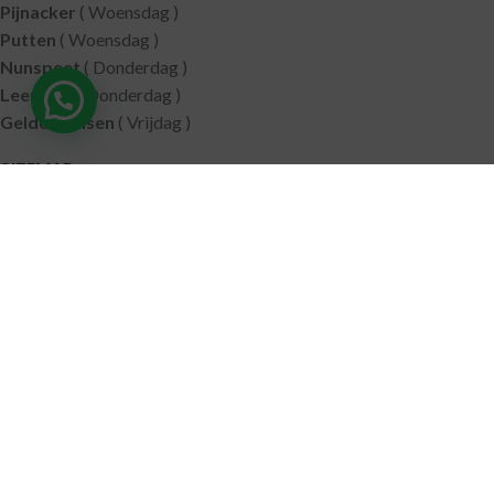
Pijnacker
( Woensdag )
Putten
( Woensdag )
Nunspeet
( Donderdag )
Leerdam
( Donderdag )
Geldermalsen
( Vrijdag )
SITEMAP
Alle producten
Wie zijn wij
Aanbiedingen
Verzending
Merken
Disclaimer
Privacy policy
Algemene voorwaarden
Contact
© 2021 RoelVital Reform Producten | Website:
Van Suilichem
Communicatie BV