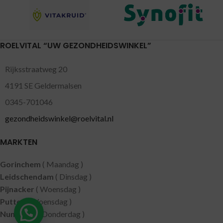
ROELVITAL “UW GEZONDHEIDSWINKEL”
Rijksstraatweg 20
4191 SE Geldermalsen
0345-701046
gezondheidswinkel@roelvital.nl
MARKTEN
Gorinchem
( Maandag )
Leidschendam
( Dinsdag )
Pijnacker
( Woensdag )
Putten
( Woensdag )
Nunspeet
( Donderdag )
Hulp nodig?