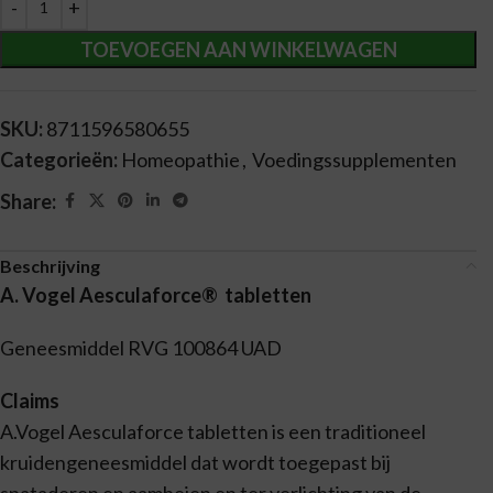
TOEVOEGEN AAN WINKELWAGEN
SKU:
8711596580655
Categorieën:
Homeopathie
,
Voedingssupplementen
Share:
Beschrijving
A. Vogel Aesculaforce® tabletten
Geneesmiddel RVG 100864 UAD
Claims
A.Vogel Aesculaforce tabletten is een traditioneel
kruidengeneesmiddel dat wordt toegepast bij
spataderen en aambeien en ter verlichting van de