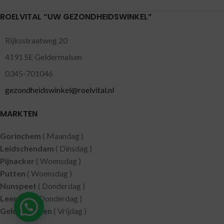
ROELVITAL “UW GEZONDHEIDSWINKEL”
Rijksstraatweg 20
4191 SE Geldermalsen
0345-701046
gezondheidswinkel@roelvital.nl
MARKTEN
Gorinchem
( Maandag )
Leidschendam
( Dinsdag )
Pijnacker
( Woensdag )
Putten
( Woensdag )
Nunspeet
( Donderdag )
Leerdam
( Donderdag )
Geldermalsen
( Vrijdag )