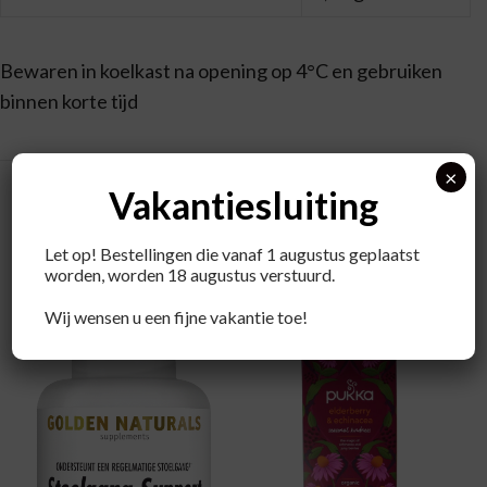
Bewaren in koelkast na opening op 4°C en gebruiken
binnen korte tijd
×
Vakantiesluiting
Let op! Bestellingen die vanaf 1 augustus geplaatst
worden, worden 18 augustus verstuurd.
Recent bekeken producten
Wij wensen u een fijne vakantie toe!