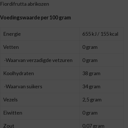
Fiordifrutta abrikozen
Voedingswaarde per 100 gram
Energie
655 kJ / 155 kcal
Vetten
0 gram
-Waarvan verzadigde vetzuren
0 gram
Koolhydraten
38 gram
-Waarvan suikers
34 gram
Vezels
2,5 gram
Eiwitten
0 gram
Zout
0,07 gram