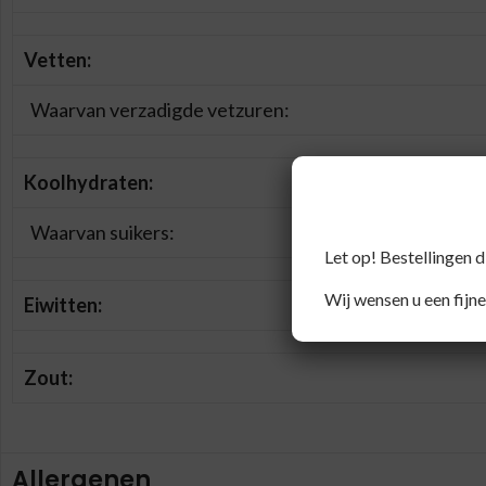
Vetten:
Waarvan verzadigde vetzuren:
Koolhydraten:
Waarvan suikers:
Let op! Bestellingen 
Wij wensen u een fijne
Eiwitten:
Zout:
Allergenen