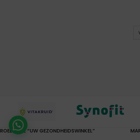
Hulp nodig?
ROELVITAL “UW GEZONDHEIDSWINKEL”
MA