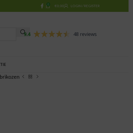
0
€
0,00
LOGIN / REGISTER
9.4
48 reviews
TIE
brikozen