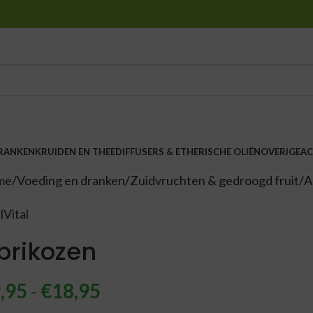
DRANKEN
KRUIDEN EN THEE
DIFFUSERS & ETHERISCHE OLIËN
OVERIGE
AC
me
Voeding en dranken
Zuidvruchten & gedroogd fruit
A
lVital
brikozen
,95
-
€
18,95