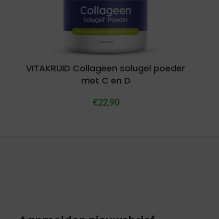
VITAKRUID Collageen solugel poeder
met C en D
€
22,90