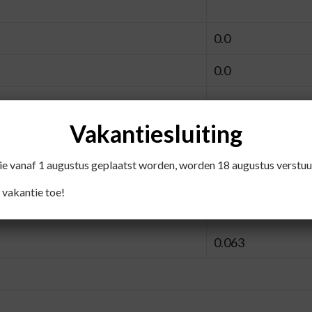
0.0
0.0
59.1
Vakantiesluiting
55.9
die vanaf 1 augustus geplaatst worden, worden 18 augustus verstuu
 vakantie toe!
5.0
0.063