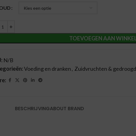
ernative:
HOUD
TOEVOEGEN AAN WINKE
U:
N/B
egorieën:
Voeding en dranken
,
Zuidvruchten & gedroogd 
re:
BESCHRIJVING
ABOUT BRAND