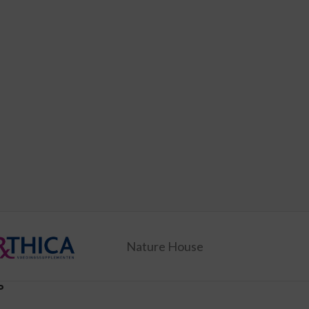
Nature House
P