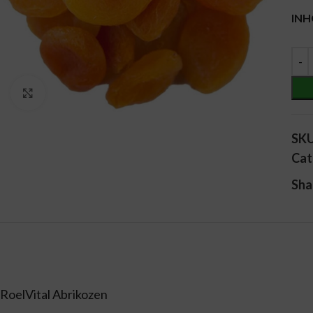
Alt
IN
Vergroten
SK
Cat
Sha
RoelVital Abrikozen