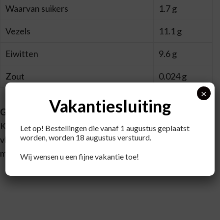
Waarvan suikers
1.7 g
Vezels
11.1 g
Eiwitten
9.6 g
Zout
0.024 g
×
Vakantiesluiting
Gebruik
Kook 5 dl melk of water in een pan. Voeg 50 gram
Let op! Bestellingen die vanaf 1 augustus geplaatst
worden, worden 18 augustus verstuurd.
vlokken toe. Laat dit 20 minuten koken en daarna nog 10
minuten nawellen.
Wij wensen u een fijne vakantie toe!