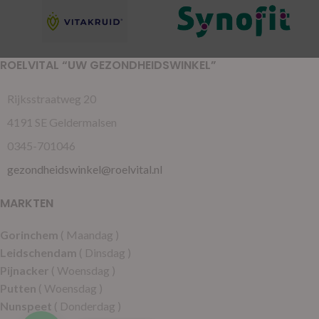
ROELVITAL “UW GEZONDHEIDSWINKEL”
Rijksstraatweg 20
4191 SE Geldermalsen
0345-701046
gezondheidswinkel@roelvital.nl
MARKTEN
Gorinchem
( Maandag )
Leidschendam
( Dinsdag )
Pijnacker
( Woensdag )
Putten
( Woensdag )
Nunspeet
( Donderdag )